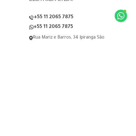
+55 11 2065 7875
+55 11 2065 7875
Rua Mariz e Barros, 34 Ipiranga São
Paulo, SP
digel@digel.com.br
» HOME
» DIGEL
» PRODUTOS
» FABRICANTES
» CONTEÚDOS TÉCNICOS
» CONTATO
» Política de Privacidade
» Termo de Consentimento para