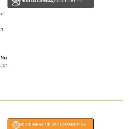
SOLICITAR INFORMAÇÕES VIA E-MAIL »
ior
gn
. No
ulos
ADICIONAR AO PEDIDO DE ORÇAMENTO »