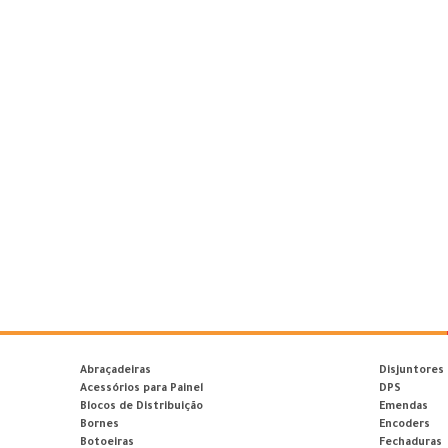
Abraçadeiras
Disjuntores
Acessórios para Painel
DPS
Blocos de Distribuição
Emendas
Bornes
Encoders
Botoeiras
Fechaduras