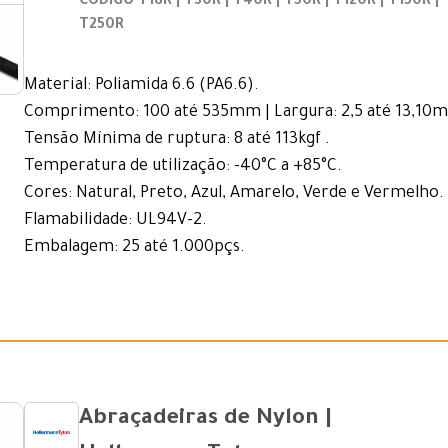
CÓDIGO T18R | T30R | T40R | T50R | T120R | T150R |
T250R
Material: Poliamida 6.6 (PA6.6).
Comprimento: 100 até 535mm | Largura: 2,5 até 13,10
Tensão Mínima de ruptura: 8 até 113kgf .
Temperatura de utilização: -40°C a +85°C.
Cores: Natural, Preto, Azul, Amarelo, Verde e Vermelho.
Flamabilidade: UL94V-2.
Embalagem: 25 até 1.000pçs.
Abraçadeiras de Nylon |