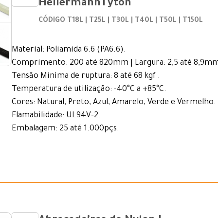
HellermannTyton
CÓDIGO T18L | T25L | T30L | T40L | T50L | T150L
Material: Poliamida 6.6 (PA6.6).
Comprimento: 200 até 820mm | Largura: 2,5 até 8,9m
Tensão Mínima de ruptura: 8 até 68 kgf .
Temperatura de utilização: -40°C a +85°C.
Cores: Natural, Preto, Azul, Amarelo, Verde e Vermelho.
Flamabilidade: UL94V-2.
Embalagem: 25 até 1.000pçs.