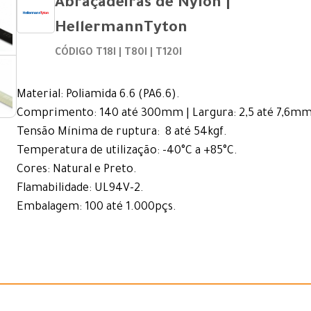
Abraçadeiras de Nylon |
HellermannTyton
CÓDIGO T18I | T80I | T120I
Material: Poliamida 6.6 (PA6.6).
Comprimento: 140 até 300mm | Largura: 2,5 até 7,6mm
Tensão Mínima de ruptura: 8 até 54kgf.
Temperatura de utilização: -40°C a +85°C.
Cores: Natural e Preto.
Flamabilidade: UL94V-2.
Embalagem: 100 até 1.000pçs.