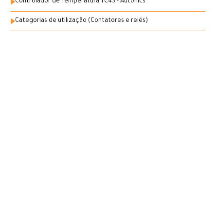
Controlador de Temperatura TC4S - Autonics
Categorias de utilização (Contatores e relés)