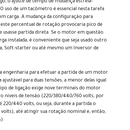
go, o ajuste de tempo de mudança estrela-
 O uso de um tacômetro é essencial nesta tarefa
com carga. A mudança da configuração para
este percentual de rotação provocaria pico de
se usasse partida direta. Se o motor em questão
ga instalada, é conveniente que seja usado outro
, Soft-starter ou até mesmo um Inversor de
a engenharia para efetuar a partida de um motor.
 ajustável para duas tensões, a menor delas igual
 tipo de ligação exige nove terminais do motor
tro níveis de tensão (220/380/440/760 volts, por
20/440 volts, ou seja, durante a partida o
volts), até atingir sua rotação nominal e, então,
).