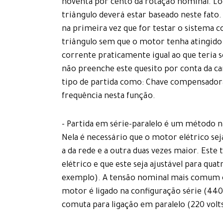
noventa por cento da rotação nominal. Lo
triângulo deverá estar baseado neste fato.
na primeira vez que for testar o sistema 
triângulo sem que o motor tenha atingido 
corrente praticamente igual ao que teria 
não preenche este quesito por conta da car
tipo de partida como: Chave compensadora
frequência nesta função.
- Partida em série-paralelo é um método n
Nela é necessário que o motor elétrico seja
a da rede e a outra duas vezes maior. Este
elétrico e que este seja ajustável para qua
exemplo). A tensão nominal mais comum é 2
motor é ligado na configuração série (440 
comuta para ligação em paralelo (220 volts