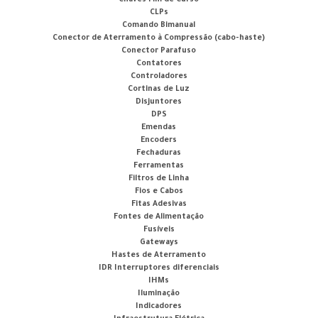
CLPs
Comando Bimanual
Conector de Aterramento à Compressão (cabo-haste)
Conector Parafuso
Contatores
Controladores
Cortinas de Luz
Disjuntores
DPS
Emendas
Encoders
Fechaduras
Ferramentas
Filtros de Linha
Fios e Cabos
Fitas Adesivas
Fontes de Alimentação
Fusíveis
Gateways
Hastes de Aterramento
IDR Interruptores diferenciais
IHMs
Iluminação
Indicadores