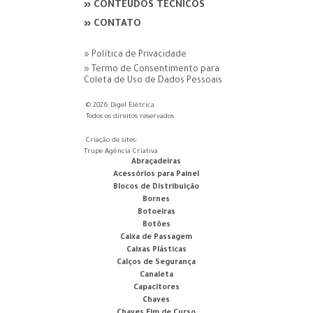
» CONTEÚDOS TÉCNICOS
» CONTATO
» Política de Privacidade
» Termo de Consentimento para
Coleta de Uso de Dados Pessoais
© 2026 Digel Elétrica
Todos os direitos reservados
Criação de sites:
Trupe Agência Criativa
Abraçadeiras
Acessórios para Painel
Blocos de Distribuição
Bornes
Botoeiras
Botões
Caixa de Passagem
Caixas Plásticas
Calços de Segurança
Canaleta
Capacitores
Chaves
Chaves Fim de Curso