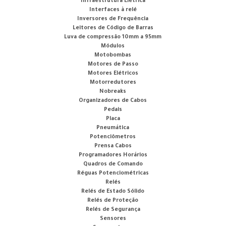
Infraestrutura Elétrica
Interfaces à relé
Inversores de Frequência
Leitores de Código de Barras
Luva de compressão 10mm a 95mm
Módulos
Motobombas
Motores de Passo
Motores Elétricos
Motorredutores
Nobreaks
Organizadores de Cabos
Pedais
Placa
Pneumática
Potenciômetros
Prensa Cabos
Programadores Horários
Quadros de Comando
Réguas Potenciométricas
Relés
Relés de Estado Sólido
Relés de Proteção
Relés de Segurança
Sensores