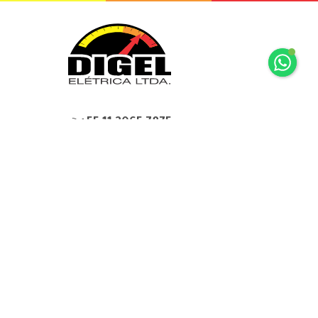
+55 11 2065 7875
+55 11 2065 7875
Rua Mariz e Barros, 34 Ipiranga São
Paulo, SP
digel@digel.com.br
» HOME
» DIGEL
» PRODUTOS
» FABRICANTES