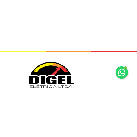
+55 11 2065 7875
+55 11 2065 7875
Rua Mariz e Barros, 34 Ipiranga São
Paulo, SP