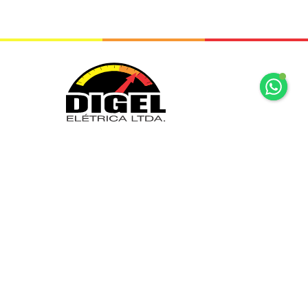
+55 11 2065 7875
+55 11 2065 7875
Rua Mariz e Barros, 34 Ipiranga São
Paulo, SP
digel@digel.com.br
» HOME
» DIGEL