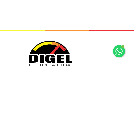
+55 11 2065 7875
+55 11 2065 7875
Rua Mariz e Barros, 34 Ipiranga São
Paulo, SP
digel@digel.com.br