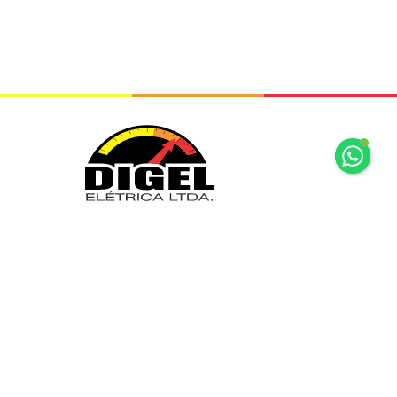
+55 11 2065 7875
+55 11 2065 7875
Rua Mariz e Barros, 34 Ipiranga São
Paulo, SP
digel@digel.com.br