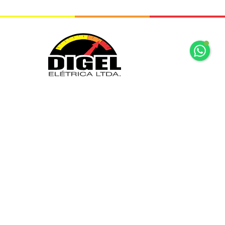
+55 11 2065 7875
+55 11 2065 7875
Rua Mariz e Barros, 34 Ipiranga São
Paulo, SP
digel@digel.com.br
» HOME
» DIGEL
» PRODUTOS