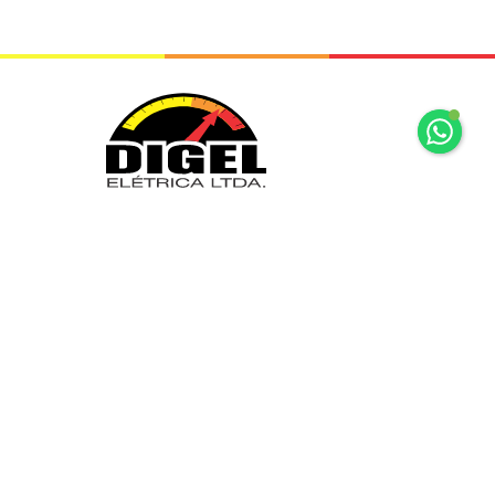
+55 11 2065 7875
+55 11 2065 7875
Rua Mariz e Barros, 34 Ipiranga São
Paulo, SP
digel@digel.com.br
» HOME
» DIGEL