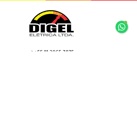
+55 11 2065 7875
+55 11 2065 7875
Rua Mariz e Barros, 34 Ipiranga São
Paulo, SP
digel@digel.com.br
» HOME
» DIGEL
» PRODUTOS
» FABRICANTES