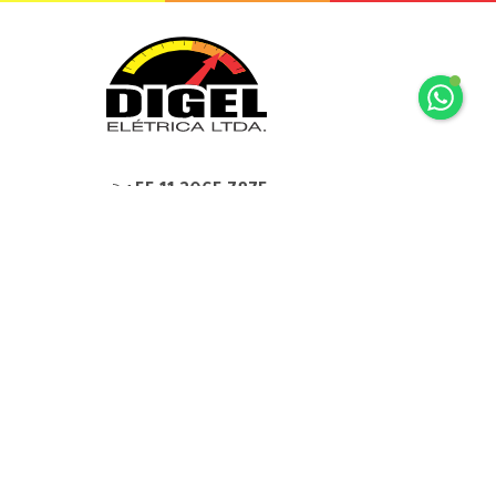
+55 11 2065 7875
+55 11 2065 7875
Rua Mariz e Barros, 34 Ipiranga São
Paulo, SP
digel@digel.com.br
» HOME
» DIGEL
» PRODUTOS
» FABRICANTES